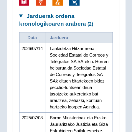
Jarduerak ordena
kronologikoaren arabera
(2)
Data
Jarduera
2026/07/14
Lankidetza Hitzarmena
Sociedad Estatal de Correos y
Telégrafos SA SArekin. Horren
helburua da Sociedad Estatal
de Correos y Telégrafos SA
SAk dituen bitartekoen bidez
peculio-funtsean dirua
jasotzeko aukeretako bat
arautzea, zehazki, kontuan
hartzeko Igorpen Agindua.
2025/07/08
Barne Ministerioak eta Eusko
Jaurlaritzako Justizia eta Giza
Eskubideen Sailak espetxe-