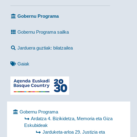
Gobernu Programa
Gobernu Programa sailka
Jarduera guztiak: bilatzailea
Gaiak
Gobernu Programa
Ardatza 4. Bizikidetza, Memoria eta Giza
Eskubideak
Jarduketa-arloa 29. Justizia eta