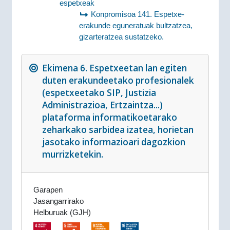
espetxeak
Konpromisoa 141. Espetxe-
erakunde eguneratuak bultzatzea,
gizarteratzea sustatzeko.
Ekimena 6. Espetxeetan lan egiten
duten erakundeetako profesionalek
(espetxeetako SIP, Justizia
Administrazioa, Ertzaintza...)
plataforma informatikoetarako
zeharkako sarbidea izatea, horietan
jasotako informazioari dagozkion
murrizketekin.
Garapen
Jasangarrirako
Helburuak (GJH)