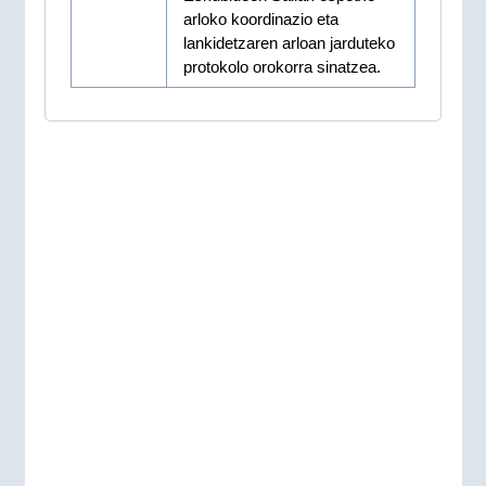
arloko koordinazio eta
lankidetzaren arloan jarduteko
protokolo orokorra sinatzea.