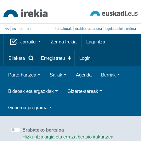
<<
es
eu
en
kontaktuak
erabilerraztasuna
egoitza elektronikoa
Jarraitu
Zer da Irekia
Laguntza
Bilaketa
Erregistratu
Login
Parte-hartzea
Sailak
Agenda
Berriak
Bideoak eta argazkiak
Gizarte-sareak
Gobernu-programa
Erabateko bertsioa
Hizkuntza argia eta erraza bertsio irakurtzea