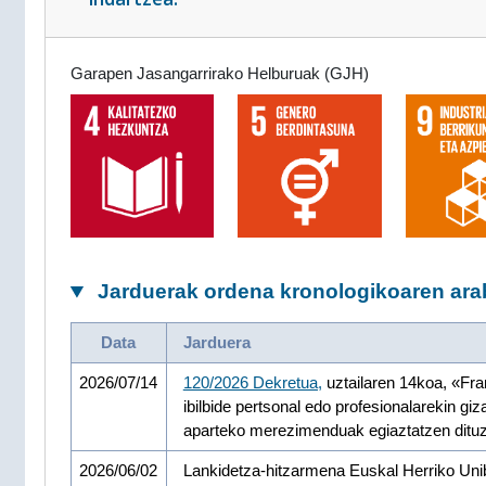
Garapen Jasangarrirako Helburuak (GJH)
Jarduerak ordena kronologikoaren ar
Data
Jarduera
2026/07/14
120/2026 Dekretua,
uztailaren 14koa, «Fra
ibilbide pertsonal edo profesionalarekin gi
aparteko merezimenduak egiaztatzen dituz
2026/06/02
Lankidetza-hitzarmena Euskal Herriko Unib