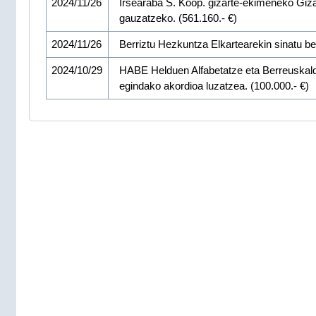
2024/11/26
Irsearaba S. Koop. gizarte-ekimeneko Giza
gauzatzeko. (561.160.- €)
2024/11/26
Berriztu Hezkuntza Elkartearekin sinatu b
2024/10/29
HABE Helduen Alfabetatze eta Berreuskal
egindako akordioa luzatzea. (100.000.- €)