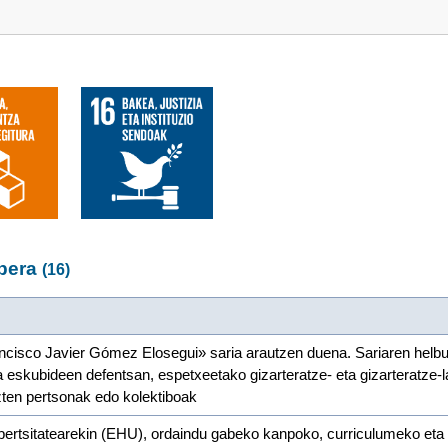
abera
(16)
ncisco Javier Gómez Elosegui» saria arautzen duena. Sariaren helb
za eskubideen defentsan, espetxeetako gizarteratze- eta gizarteratze-
ten pertsonak edo kolektiboak
ertsitatearekin (EHU), ordaindu gabeko kanpoko, curriculumeko eta