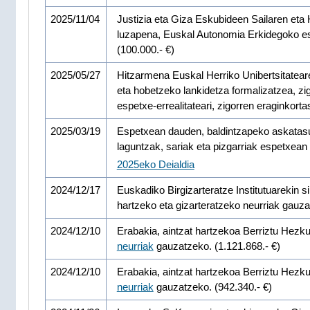
2025/11/04
Justizia eta Giza Eskubideen Sailaren et
luzapena, Euskal Autonomia Erkidegoko esp
(100.000.- €)
2025/05/27
Hitzarmena Euskal Herriko Unibertsitatear
eta hobetzeko lankidetza formalizatzea, zi
espetxe-errealitateari, zigorren eraginkort
2025/03/19
Espetxean dauden, baldintzapeko askatasun
laguntzak, sariak eta pizgarriak espetxean
2025eko Deialdia
2024/12/17
Euskadiko Birgizarteratze Institutuarekin
hartzeko eta gizarteratzeko neurriak gauz
2024/12/10
Erabakia, aintzat hartzekoa Berriztu Hezku
neurriak
gauzatzeko. (1.121.868.- €)
2024/12/10
Erabakia, aintzat hartzekoa Berriztu Hezk
neurriak
gauzatzeko. (942.340.- €)