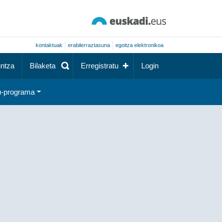
kontaktuak
erabilerraztasuna
egoitza elektronikoa
ntza
Bilaketa
Erregistratu
Login
-programa