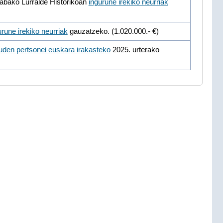
rabako Lurralde Historikoan
ingurune irekiko neurriak
urune irekiko neurriak
gauzatzeko. (1.020.000.- €)
uden pertsonei euskara irakasteko
2025. urterako