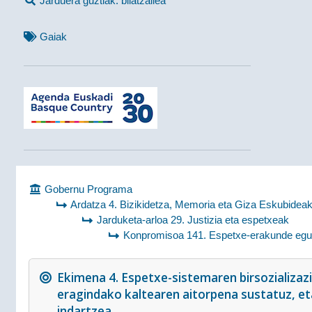
Jarduera guztiak: bilatzailea
Gaiak
Gobernu Programa
Ardatza 4. Bizikidetza, Memoria eta Giza Eskubidea
Jarduketa-arloa 29. Justizia eta espetxeak
Konpromisoa 141. Espetxe-erakunde egune
Ekimena 4. Espetxe-sistemaren birsozializazi
eragindako kaltearen aitorpena sustatuz, et
indartzea.