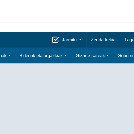
Jarraitu
Zer da Irekia
Lagu
riak
Bideoak eta argazkiak
Gizarte-sareak
Gobernu