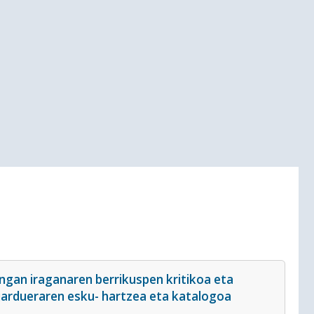
engan iraganaren berrikuspen kritikoa eta
-jardueraren esku- hartzea eta katalogoa