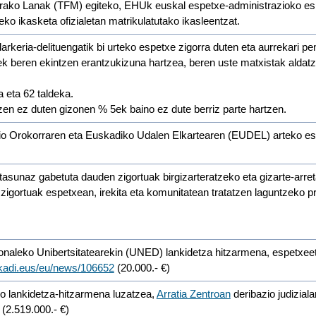
ko Lanak (TFM) egiteko, EHUk euskal espetxe-administrazioko espe
o ikasketa ofizialetan matrikulatutako ikasleentzat.
ria-delituengatik bi urteko espetxe zigorra duten eta aurrekari pen
eek beren ekintzen erantzukizuna hartzea, beren uste matxistak aldatz
 eta 62 taldeka.
en ez duten gizonen % 5ek baino ez dute berriz parte hartzen.
 Orokorraren eta Euskadiko Udalen Elkartearen (EUDEL) arteko espar
unaz gabetuta dauden zigortuak birgizarteratzeko eta gizarte-arret
 zigortuak espetxean, irekita eta komunitatean tratatzen laguntzeko 
onaleko Unibertsitatearekin (UNED) lankidetza hitzarmena, espetxee
skadi.eus/eu/news/106652
(20.000.- €)
ko lankidetza-hitzarmena luzatzea,
Arratia Zentroan
deribazio judizial
 (2.519.000.- €)