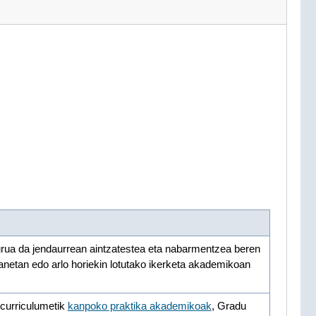
urua da jendaurrean aintzatestea eta nabarmentzea beren
lanetan edo arlo horiekin lotutako ikerketa akademikoan
 curriculumetik
kanpoko praktika akademikoak
, Gradu