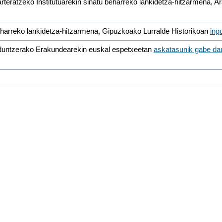
rteratzeko Institutuarekin sinatu beharreko lankidetza-hitzarmena, A
eharreko lankidetza-hitzarmena, Gipuzkoako Lurralde Historikoan
ing
duntzerako Erakundearekin euskal espetxeetan
askatasunik gabe da