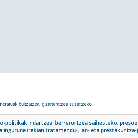
k
ratuak bultzatzea, gizarteratzea sustatzeko.
o-politikak indartzea, berrerortzea saihesteko, preso
a ingurune irekian tratamendu-, lan- eta prestakuntza