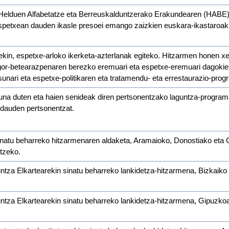
a Helduen Alfabetatze eta Berreuskalduntzerako Erakundearen (HABE
etxean dauden ikasle presoei emango zaizkien euskara-ikastaroak ant
ekin, espetxe-arloko ikerketa-azterlanak egiteko. Hitzarmen honen x
gor-betearazpenaren berezko eremuari eta espetxe-eremuari dagokienez,
asunari eta espetxe-politikaren eta tratamendu- eta errestaurazio-pro
a duten eta haien senideak diren pertsonentzako laguntza-programa,
 dauden pertsonentzat.
 sinatu beharreko hitzarmenaren aldaketa, Aramaioko, Donostiako et
atzeko.
ntza Elkartearekin sinatu beharreko lankidetza-hitzarmena, Bizkaiko
untza Elkartearekin sinatu beharreko lankidetza-hitzarmena, Gipuzko