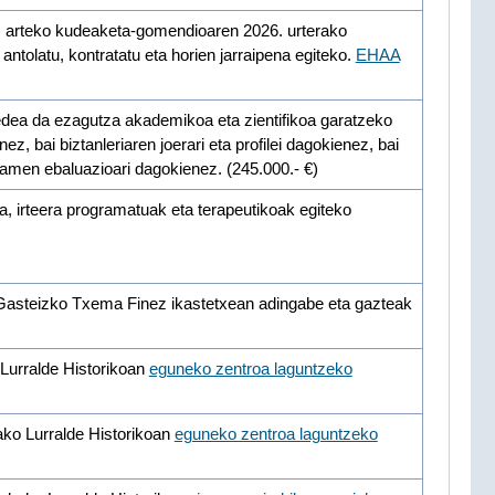
) arteko kudeaketa-gomendioaren 2026. urterako
olatu, kontratatu eta horien jarraipena egiteko.
EHAA
edea da ezagutza akademikoa eta zientifikoa garatzeko
 bai biztanleriaren joerari eta profilei dagokienez, bai
gramen ebaluazioari dagokienez. (245.000.- €)
 irteera programatuak eta terapeutikoak egiteko
a Gasteizko Txema Finez ikastetxean adingabe eta gazteak
 Lurralde Historikoan
eguneko zentroa laguntzeko
ako Lurralde Historikoan
eguneko zentroa laguntzeko