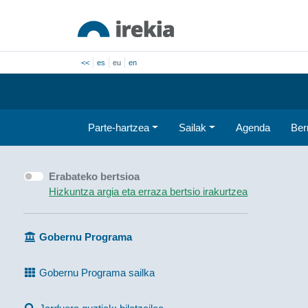
<<
es
eu
en
Parte-hartzea
Sailak
Agenda
Ber
Erabateko bertsioa
Hizkuntza argia eta erraza bertsio irakurtzea
Gobernu Programa
Gobernu Programa sailka