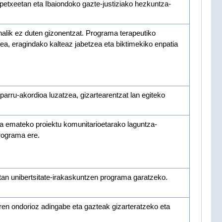
txeetan eta Ibaiondoko gazte-justiziako hezkuntza-
alik ez duten gizonentzat. Programa terapeutiko
ea, eragindako kalteaz jabetzea eta biktimekiko enpatia
ru-akordioa luzatzea, gizartearentzat lan egiteko
a emateko proiektu komunitarioetarako laguntza-
programa ere.
tan unibertsitate-irakaskuntzen programa garatzeko.
aren ondorioz adingabe eta gazteak gizarteratzeko eta