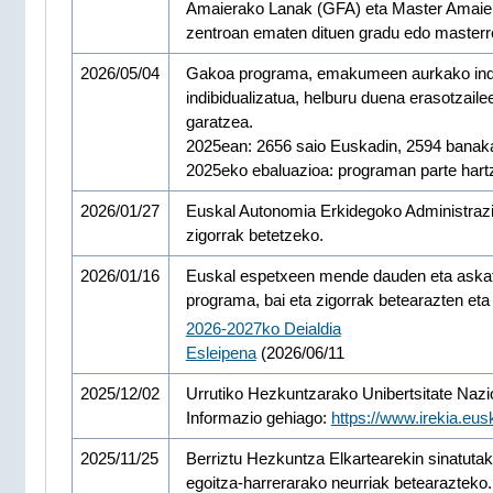
Amaierako Lanak (GFA) eta Master Amaiera
zentroan ematen dituen gradu edo masterrek
2026/05/04
Gakoa programa, emakumeen aurkako indarke
indibidualizatua, helburu duena erasotzail
garatzea.
2025ean: 2656 saio Euskadin, 2594 banaka
2025eko ebaluazioa: programan parte hartz
2026/01/27
Euskal Autonomia Erkidegoko Administrazio
zigorrak betetzeko.
2026/01/16
Euskal espetxeen mende dauden eta askatas
programa, bai eta zigorrak betearazten eta
2026-2027ko Deialdia
Esleipena
(2026/06/11
2025/12/02
Urrutiko Hezkuntzarako Unibertsitate Nazi
Informazio gehiago:
https://www.irekia.eu
2025/11/25
Berriztu Hezkuntza Elkartearekin sinatuta
egoitza-harrerarako neurriak betearazteko.