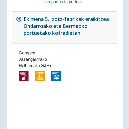
aireportu eta portuei.
Ekimena 5. Izotz-fabrikak eraikitzea
Ondarroako eta Bermeoko
portuetako kofradietan.
Garapen
Jasangarrirako
Helburuak (GJH)