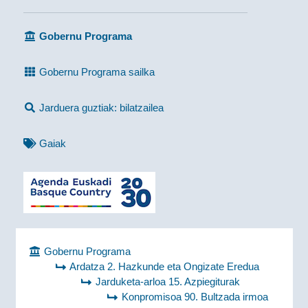
Gobernu Programa
Gobernu Programa sailka
Jarduera guztiak: bilatzailea
Gaiak
Gobernu Programa
Ardatza 2. Hazkunde eta Ongizate Eredua
Jarduketa-arloa 15. Azpiegiturak
Konpromisoa 90. Bultzada irmoa