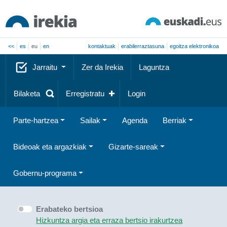
<<
es
eu
en
kontaktuak
erabilerraztasuna
egoitza elektronikoa
Jarraitu
Zer da Irekia
Laguntza
Bilaketa
Erregistratu
Login
Parte-hartzea
Sailak
Agenda
Berriak
Bideoak eta argazkiak
Gizarte-sareak
Gobernu-programa
Erabateko bertsioa
Hizkuntza argia eta erraza bertsio irakurtzea