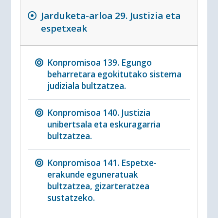
Jarduketa-arloa 29. Justizia eta
espetxeak
Konpromisoa 139. Egungo
beharretara egokitutako sistema
judiziala bultzatzea.
Konpromisoa 140. Justizia
unibertsala eta eskuragarria
bultzatzea.
Konpromisoa 141. Espetxe-
erakunde eguneratuak
bultzatzea, gizarteratzea
sustatzeko.