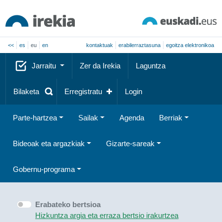
<<
es
eu
en
kontaktuak
erabilerraztasuna
egoitza elektronikoa
Jarraitu
Zer da Irekia
Laguntza
Bilaketa
Erregistratu
Login
Parte-hartzea
Sailak
Agenda
Berriak
Bideoak eta argazkiak
Gizarte-sareak
Gobernu-programa
Erabateko bertsioa
Hizkuntza argia eta erraza bertsio irakurtzea