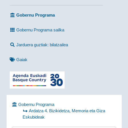
Gobernu Programa
Gobernu Programa sailka
Jarduera guztiak: bilatzailea
Gaiak
Gobernu Programa
Ardatza 4. Bizikidetza, Memoria eta Giza
Eskubideak