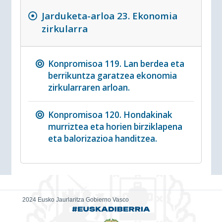
Jarduketa-arloa 23. Ekonomia
zirkularra
Konpromisoa 119. Lan berdea eta
berrikuntza garatzea ekonomia
zirkularraren arloan.
Konpromisoa 120. Hondakinak
murriztea eta horien birziklapena
eta balorizazioa handitzea.
2024 Eusko Jaurlaritza Gobierno Vasco