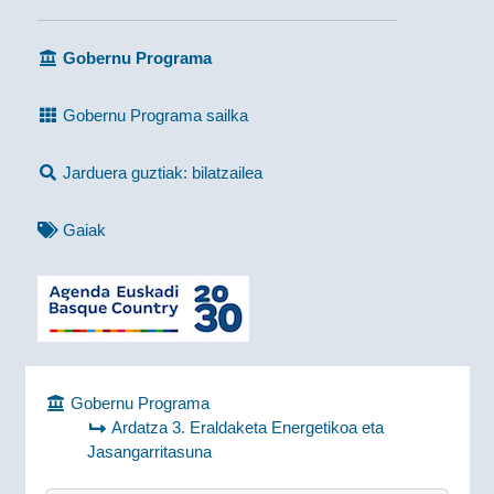
Gobernu Programa
Gobernu Programa sailka
Jarduera guztiak: bilatzailea
Gaiak
Gobernu Programa
Ardatza 3. Eraldaketa Energetikoa eta
Jasangarritasuna