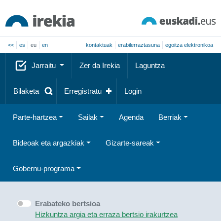
<<
es
eu
en
kontaktuak
erabilerraztasuna
egoitza elektronikoa
Jarraitu
Zer da Irekia
Laguntza
Bilaketa
Erregistratu
Login
Parte-hartzea
Sailak
Agenda
Berriak
Bideoak eta argazkiak
Gizarte-sareak
Gobernu-programa
Erabateko bertsioa
Hizkuntza argia eta erraza bertsio irakurtzea