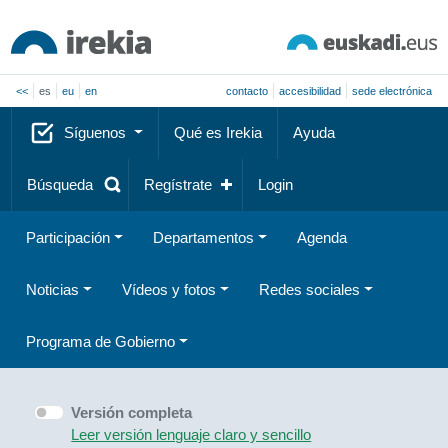
<<
es
eu
en
contacto
accesibilidad
sede electrónica
Síguenos
Qué es Irekia
Ayuda
Búsqueda
Regístrate
Login
Participación
Departamentos
Agenda
Noticias
Vídeos y fotos
Redes sociales
Programa de Gobierno
Versión completa
Leer versión lenguaje claro y sencillo