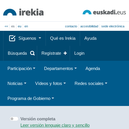
<<
es
eu
en
contacto
accesibilidad
sede electrónica
Síguenos
Qué es Irekia
Ayuda
Búsqueda
Regístrate
Login
Participación
Departamentos
Agenda
Noticias
Vídeos y fotos
Redes sociales
Programa de Gobierno
Versión completa
Leer versión lenguaje claro y sencillo