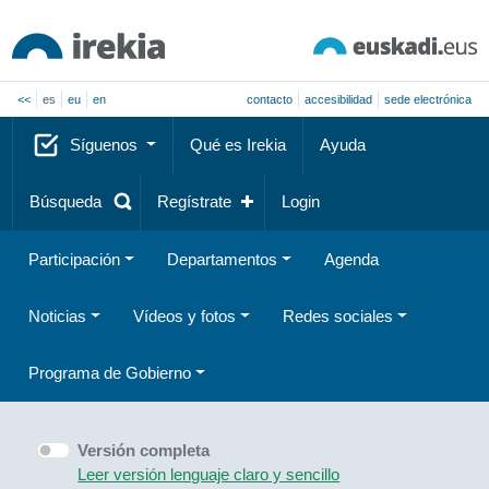
<<
es
eu
en
contacto
accesibilidad
sede electrónica
Síguenos
Qué es Irekia
Ayuda
Búsqueda
Regístrate
Login
Participación
Departamentos
Agenda
Noticias
Vídeos y fotos
Redes sociales
Programa de Gobierno
Versión completa
Leer versión lenguaje claro y sencillo