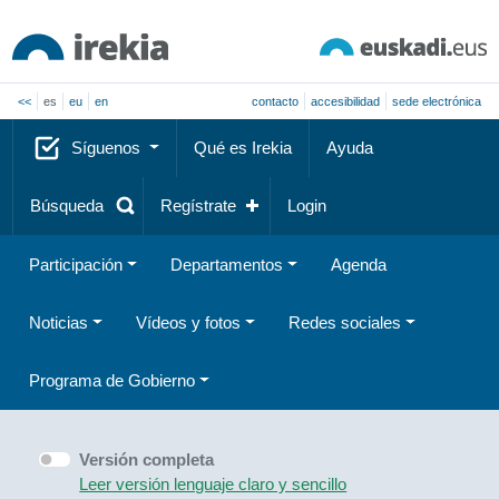
<<
es
eu
en
contacto
accesibilidad
sede electrónica
Síguenos
Qué es Irekia
Ayuda
Búsqueda
Regístrate
Login
Participación
Departamentos
Agenda
Noticias
Vídeos y fotos
Redes sociales
Programa de Gobierno
Versión completa
Leer versión lenguaje claro y sencillo