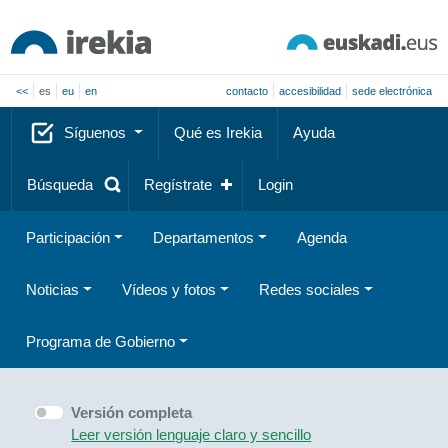
<<
es
eu
en
contacto
accesibilidad
sede electrónica
Síguenos
Qué es Irekia
Ayuda
Búsqueda
Regístrate
Login
Participación
Departamentos
Agenda
Noticias
Vídeos y fotos
Redes sociales
Programa de Gobierno
Versión completa
Leer versión lenguaje claro y sencillo