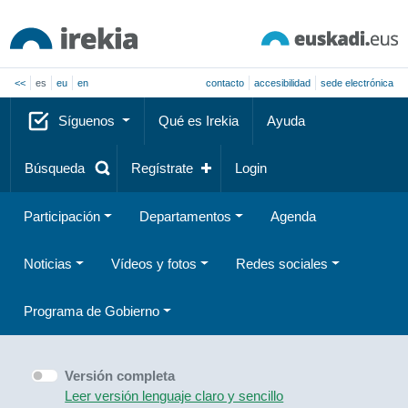
<<
es
eu
en
contacto
accesibilidad
sede electrónica
Síguenos
Qué es Irekia
Ayuda
Búsqueda
Regístrate
Login
Participación
Departamentos
Agenda
Noticias
Vídeos y fotos
Redes sociales
Programa de Gobierno
Versión completa
Leer versión lenguaje claro y sencillo