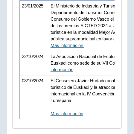
23/01/2025
El Ministerio de Industria y Turismo conced
Departamento de Turismo, Comercio y
Consumo del Gobierno Vasco el primer pr
de los premios SICTED 2024 a la calidad
turística en la modalidad Mejor Administra
pública supramunicipal en favor de SICTE
Más información
22/10/2024
La Asociación Nacional de Ecoturismo elig
Euskadi como sede de su VII Congreso.
M
información
03/10/2024
El Consejero Javier Hurtado analiza el mo
turístico de Euskadi y la atracción de turi
internacional en la IV Convención de
Turespaña
Mas información