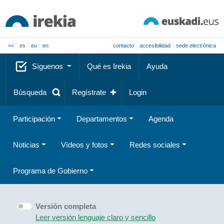
<<
es
eu
en
contacto
accesibilidad
sede electrónica
Síguenos
Qué es Irekia
Ayuda
Búsqueda
Regístrate
Login
Participación
Departamentos
Agenda
Noticias
Vídeos y fotos
Redes sociales
Programa de Gobierno
Versión completa
Leer versión lenguaje claro y sencillo