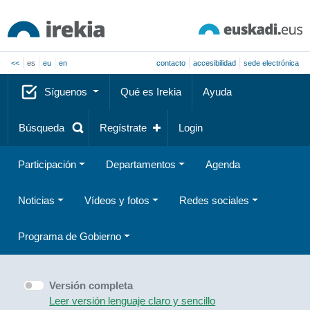
<<
es
eu
en
contacto
accesibilidad
sede electrónica
Síguenos
Qué es Irekia
Ayuda
Búsqueda
Regístrate
Login
Participación
Departamentos
Agenda
Noticias
Vídeos y fotos
Redes sociales
Programa de Gobierno
Versión completa
Leer versión lenguaje claro y sencillo