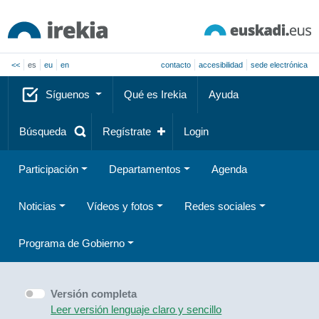
<<
es
eu
en
contacto
accesibilidad
sede electrónica
Síguenos
Qué es Irekia
Ayuda
Búsqueda
Regístrate
Login
Participación
Departamentos
Agenda
Noticias
Vídeos y fotos
Redes sociales
Programa de Gobierno
Versión completa
Leer versión lenguaje claro y sencillo