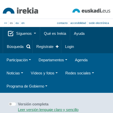
<<
es
eu
en
contacto
accesibilidad
sede electrónica
Síguenos
Qué es Irekia
Ayuda
Búsqueda
Regístrate
Login
Participación
Departamentos
Agenda
Noticias
Vídeos y fotos
Redes sociales
Programa de Gobierno
Versión completa
Leer versión lenguaje claro y sencillo