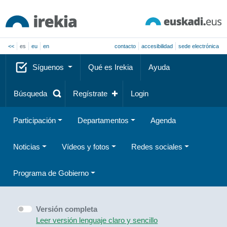
<<
es
eu
en
contacto
accesibilidad
sede electrónica
Síguenos
Qué es Irekia
Ayuda
Búsqueda
Regístrate
Login
Participación
Departamentos
Agenda
Noticias
Vídeos y fotos
Redes sociales
Programa de Gobierno
Versión completa
Leer versión lenguaje claro y sencillo