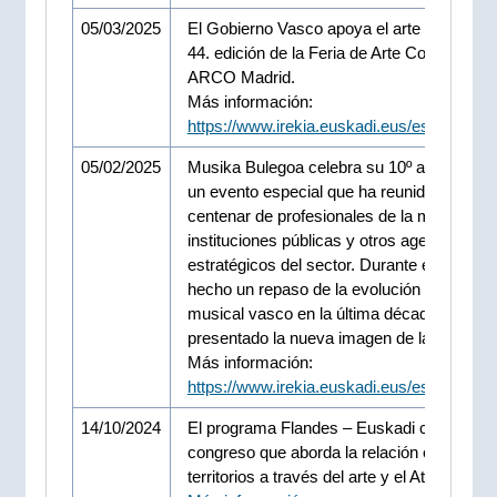
05/03/2025
El Gobierno Vasco apoya el arte vasco en 
44. edición de la Feria de Arte Contemporá
ARCO Madrid.
Más información:
https://www.irekia.euskadi.eus/es/news/9
05/02/2025
Musika Bulegoa celebra su 10º aniversario
un evento especial que ha reunido a un
centenar de profesionales de la música,
instituciones públicas y otros agentes
estratégicos del sector. Durante el acto se
hecho un repaso de la evolución del sector
musical vasco en la última década y se ha
presentado la nueva imagen de la asociaci
Más información:
https://www.irekia.euskadi.eus/es/news/9
14/10/2024
El programa Flandes – Euskadi culmina c
congreso que aborda la relación entre am
territorios a través del arte y el Atlántico.