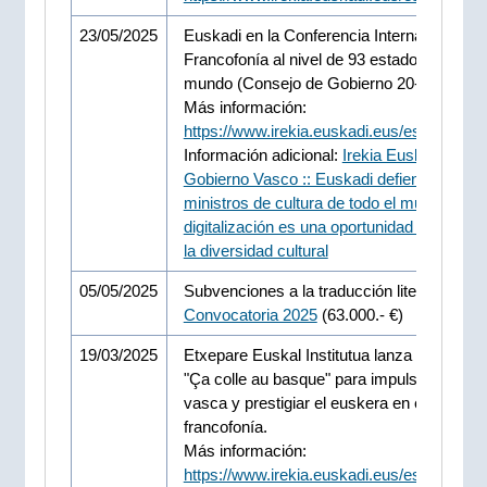
23/05/2025
Euskadi en la Conferencia Internacional de
Francofonía al nivel de 93 estados de todo 
mundo (Consejo de Gobierno 20-05-2025)
Más información:
https://www.irekia.euskadi.eus/es/news/1
Información adicional:
Irekia Eusko Jaurlari
Gobierno Vasco :: Euskadi defiende ante
ministros de cultura de todo el mundo que 
digitalización es una oportunidad para fom
la diversidad cultural
05/05/2025
Subvenciones a la traducción literaria.
Convocatoria 2025
(63.000.- €)
19/03/2025
Etxepare Euskal Institutua lanza la iniciativ
"Ça colle au basque" para impulsar la cultu
vasca y prestigiar el euskera en el ámbito 
francofonía.
Más información:
https://www.irekia.euskadi.eus/es/news/1