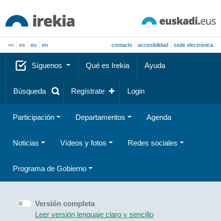
<<
es
eu
en
contacto
accesibilidad
sede electrónica
Síguenos
Qué es Irekia
Ayuda
Búsqueda
Regístrate
Login
Participación
Departamentos
Agenda
Noticias
Vídeos y fotos
Redes sociales
Programa de Gobierno
Versión completa
Leer versión lenguaje claro y sencillo