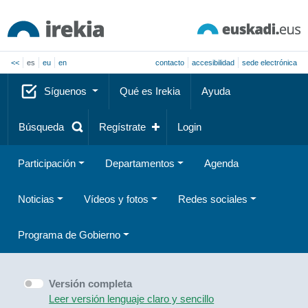
<<
es
eu
en
contacto
accesibilidad
sede electrónica
Síguenos
Qué es Irekia
Ayuda
Búsqueda
Regístrate
Login
Participación
Departamentos
Agenda
Noticias
Vídeos y fotos
Redes sociales
Programa de Gobierno
Versión completa
Leer versión lenguaje claro y sencillo