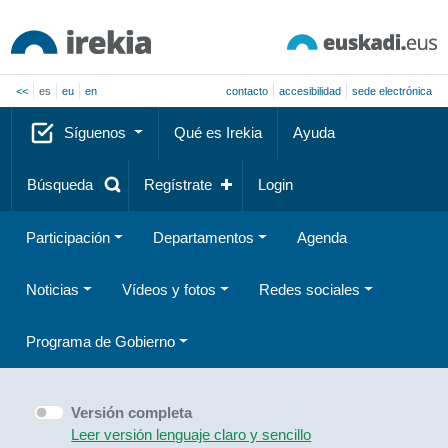
<<
es
eu
en
contacto
accesibilidad
sede electrónica
Síguenos
Qué es Irekia
Ayuda
Búsqueda
Regístrate
Login
Participación
Departamentos
Agenda
Noticias
Vídeos y fotos
Redes sociales
Programa de Gobierno
Versión completa
Leer versión lenguaje claro y sencillo