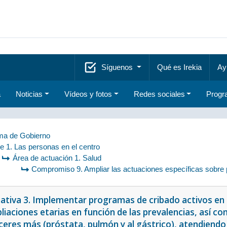
Síguenos
Qué es Irekia
Ay
a
Noticias
Vídeos y fotos
Redes sociales
Progr
a de Gobierno
je 1. Las personas en el centro
Área de actuación 1. Salud
Compromiso 9. Ampliar las actuaciones específicas sobre p
ciativa 3. Implementar programas de cribado activos en 
iaciones etarias en función de las prevalencias, así co
eres más (próstata, pulmón y al gástrico), atendiendo a