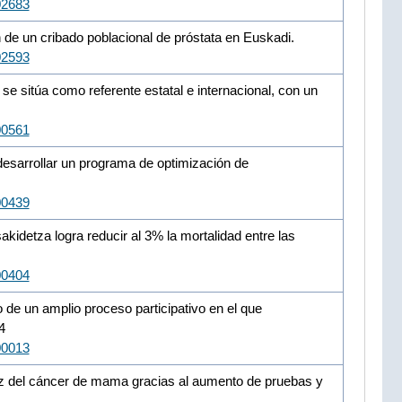
02683
 de un cribado poblacional de próstata en Euskadi.
02593
e sitúa como referente estatal e internacional, con un
00561
desarrollar un programa de optimización de
00439
idetza logra reducir al 3% la mortalidad entre las
00404
 de un amplio proceso participativo en el que
4
00013
oz del cáncer de mama gracias al aumento de pruebas y