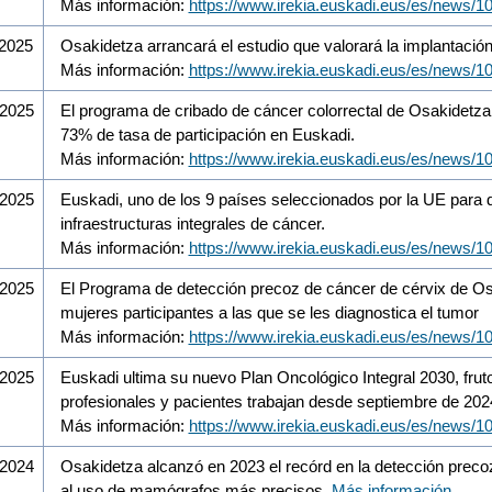
Más información:
https://www.irekia.euskadi.eus/es/news/1
/2025
Osakidetza arrancará el estudio que valorará la implantación
Más información:
https://www.irekia.euskadi.eus/es/news/1
/2025
El programa de cribado de cáncer colorrectal de Osakidetza s
73% de tasa de participación en Euskadi.
Más información:
https://www.irekia.euskadi.eus/es/news/1
/2025
Euskadi, uno de los 9 países seleccionados por la UE para 
infraestructuras integrales de cáncer.
Más información:
https://www.irekia.euskadi.eus/es/news/1
/2025
El Programa de detección precoz de cáncer de cérvix de Osak
mujeres participantes a las que se les diagnostica el tumor
Más información:
https://www.irekia.euskadi.eus/es/news/1
/2025
Euskadi ultima su nuevo Plan Oncológico Integral 2030, fruto
profesionales y pacientes trabajan desde septiembre de 202
Más información:
https://www.irekia.euskadi.eus/es/news/1
/2024
Osakidetza alcanzó en 2023 el recórd en la detección prec
al uso de mamógrafos más precisos.
Más información