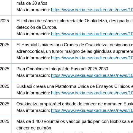
más de 30 años
Más información:
https://www.irekia.euskadi.eus/es/news/1
/2025
El cribado de cáncer colorrectal de Osakidetza, designado 
detección de Europa.
Más información:
https://www.irekia.euskadi.eus/es/news/1
/2025
El Hospital Universitario Cruces de Osakidetza, designado c
adrenocortical, un tumor maligno de las glándulas suprarren
Más información:
https://www.irekia.euskadi.eus/es/news/1
/2025
Plan Oncológico Integral de Euskadi 2025-2030
Más información:
https://www.irekia.euskadi.eus/es/news/1
/2025
Euskadi creará una Plataforma Única de Ensayos Clínicos e
Más información:
https://www.irekia.euskadi.eus/es/news/1
/2025
Osakidetza ampliará el cribado de cáncer de mama en Eusk
Más información:
https://www.irekia.euskadi.eus/es/news/1
/2025
Más de 1.400 voluntarios vascos participan con Biobizkaia e
cáncer de pulmón