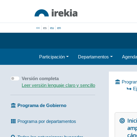
<<
es
eu
en
Participación
Departamentos
Agend
Versión completa
Program
Leer versión lenguaje claro y sencillo
E
Programa de Gobierno
Ini
Programa por departamentos
ampl
cánc