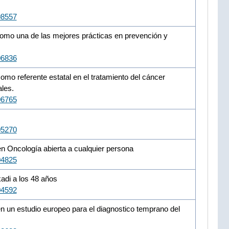
08557
como una de las mejores prácticas en prevención y
06836
omo referente estatal en el tratamiento del cáncer
ales.
06765
05270
n Oncología abierta a cualquier persona
04825
adi a los 48 años
04592
n un estudio europeo para el diagnostico temprano del