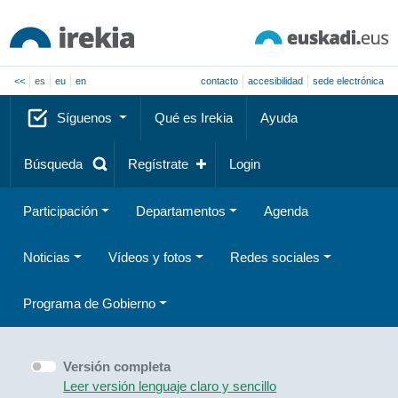
<<
es
eu
en
contacto
accesibilidad
sede electrónica
Síguenos
Qué es Irekia
Ayuda
Búsqueda
Regístrate
Login
Participación
Departamentos
Agenda
Noticias
Vídeos y fotos
Redes sociales
Programa de Gobierno
Versión completa
Leer versión lenguaje claro y sencillo