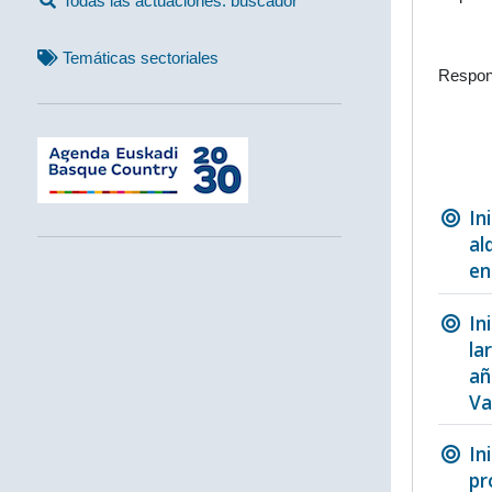
Todas las actuaciones: buscador
Temáticas sectoriales
Respon
In
al
en
In
la
añ
Va
In
pr