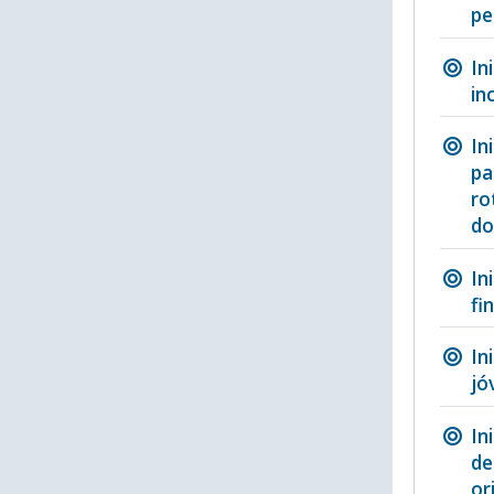
pe
In
in
In
pa
ro
do
In
fi
In
jó
In
de
or