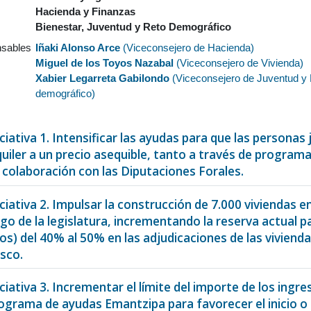
Hacienda y Finanzas
Bienestar, Juventud y Reto Demográfico
sables
Iñaki Alonso Arce
(
Viceconsejero de Hacienda
)
Miguel de los Toyos Nazabal
(
Viceconsejero de Vivienda
)
Xabier Legarreta Gabilondo
(
Viceconsejero de Juventud y
demográfico
)
iciativa 1. Intensificar las ayudas para que las persona
quiler a un precio asequible, tanto a través de program
 colaboración con las Diputaciones Forales.
iciativa 2. Impulsar la construcción de 7.000 viviendas en
rgo de la legislatura, incrementando la reserva actual 
os) del 40% al 50% en las adjudicaciones de las viviend
sco.
iciativa 3. Incrementar el límite del importe de los ingr
ograma de ayudas Emantzipa para favorecer el inicio o