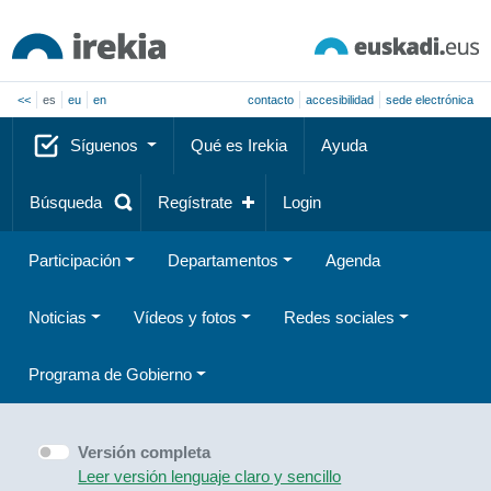
<<
es
eu
en
contacto
accesibilidad
sede electrónica
Síguenos
Qué es Irekia
Ayuda
Búsqueda
Regístrate
Login
Participación
Departamentos
Agenda
Noticias
Vídeos y fotos
Redes sociales
Programa de Gobierno
Versión completa
Leer versión lenguaje claro y sencillo