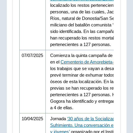
localizado los restos pertenecientes a 23
personas, una de las cuales, Jacinto Polo
Ríos, natural de Donostia/San Sebastián y
miliciano del batallón comunista ‘Malatesta’
sido identificada. En las campañas previas
han recuperado los restos mortales
pertenecientes a 127 personas.
07/07/2025
Comienza la quinta campaña de exhumac
en el
Cementerio de Amorebieta-Etxano
. 
los trabajos que se vayan a desarrollar, se
prevé terminar de exhumar todos los resto
óseos de esta localización. En las campa
previas se han recuperado los restos mort
pertenecientes a 127 personas. Hasta la f
Gogora ha identificado y entregado a la fam
a 4 de ellas.
10/04/2025
Jornada
‘30 años de la Socialización del
Sufrimiento. Una conversación entre vícti
y jóvenes’
organizado por el Instituto de la