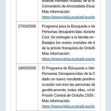
Manuel Hernáez Ruidíaz de la fosa del
Cementerio de Amorebieta-Etxano
Más información:
https://www.irekia.euskadi.eus/es/news/1
27/03/2026
Programa para la Búsqueda e Identificació
Personas desaparecidas durante la Guerr
Civil. Se entregan a la familia en Ciudad Re
Badajoz los restos mortales de dos víctim
de la prisión franquista de Orduña.
Más información:
https://www.irekia.euskadi.eus/es/news/1
18/03/2026
El Programa de Búsqueda e Identificación
Personas Desaparecidas de la Guerra Civi
dado un nuevo resultado positivo, en esta
ocasión son tres las personas identificada
genéticamente, todas ellas, víctimas de la
Prisión Central de Orduña 1939-1941.
Más información:
https://www.irekia.euskadi.eus/es/news/1