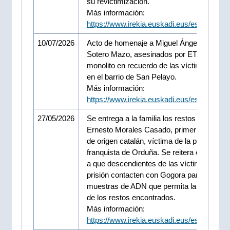
su revictimización.
Más información:
https://www.irekia.euskadi.eus/es/news/1
10/07/2026
Acto de homenaje a Miguel Ángel Blanco y
Sotero Mazo, asesinados por ETA, junto al
monolito en recuerdo de las víctimas situa
en el barrio de San Pelayo.
Más información:
https://www.irekia.euskadi.eus/es/news/1
27/05/2026
Se entrega a la familia los restos mortales
Ernesto Morales Casado, primer identifica
de origen catalán, víctima de la prisión
franquista de Orduña. Se reitera el llamam
a que descendientes de las víctimas de es
prisión contacten con Gogora para la toma
muestras de ADN que permita la identifica
de los restos encontrados.
Más información:
https://www.irekia.euskadi.eus/es/news/1