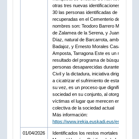
otras tres nuevas identificaciones y, así, s
30 las personas identificadas de las 93
recuperadas en el Cementerio de Orduña.
nombres son: Teodoro Barrero Madero, nat
de Zalamea de la Serena, y Juan Bernálde
Díaz, natural de Barcarrota, ambos de
Badajoz, y Ernesto Morales Casado, natur
Amposta, Tarragona Este es un nuevo
resultado del programa de búsqueda de
personas desaparecidas durante la Guerra
Civil y la dictadura, iniciativa dirigida a cont
a cicatrizar el sufrimiento de estas familias,
su vez, es un proceso que dignifica a la
sociedad en su conjunto, al otorgar a estas
víctimas el lugar que merecen en la memo
colectiva de la sociedad actual
Más información:
https://www.irekia.euskadi.eus/es/news/1
01/04/2026
Identificados los restos mortales del milici