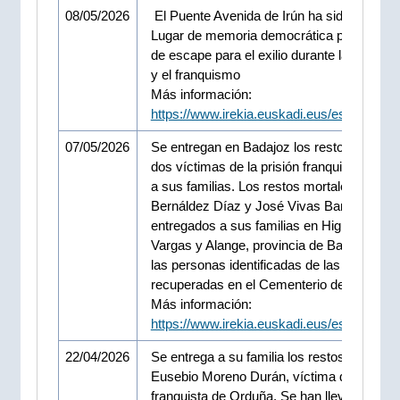
08/05/2026
El Puente Avenida de Irún ha sido declara
Lugar de memoria democrática por ser una
de escape para el exilio durante la Guerra C
y el franquismo
Más información:
https://www.irekia.euskadi.eus/es/news/1
07/05/2026
Se entregan en Badajoz los restos mortale
dos víctimas de la prisión franquista de O
a sus familias. Los restos mortales de Jua
Bernáldez Díaz y José Vivas Barrero han 
entregados a sus familias en Higuera de
Vargas y Alange, provincia de Badajoz. So
las personas identificadas de las 93
recuperadas en el Cementerio de Orduña
Más información:
https://www.irekia.euskadi.eus/es/news/1
22/04/2026
Se entrega a su familia los restos mortales
Eusebio Moreno Durán, víctima de la prisi
franquista de Orduña. Se han llevado a ca