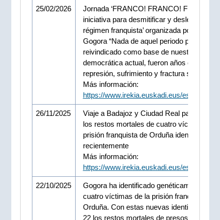
25/02/2026
Jornada ‘FRANCO! FRANCO! FRANCO! 
iniciativa para desmitificar y deslegitimar el
régimen franquista’ organizada por el Instit
Gogora “Nada de aquel periodo puede ser
reivindicado como base de nuestra socied
democrática actual, fueron años de dolor,
represión, sufrimiento y fractura social”
Más información:
https://www.irekia.euskadi.eus/es/news/1
26/11/2025
Viaje a Badajoz y Ciudad Real para entreg
los restos mortales de cuatro víctimas de l
prisión franquista de Orduña identificadas
recientemente
Más información:
https://www.irekia.euskadi.eus/es/news/1
22/10/2025
Gogora ha identificado genéticamente a ot
cuatro víctimas de la prisión franquista de
Orduña. Con estas nuevas identificacione
22 los restos mortales de presos de la pris