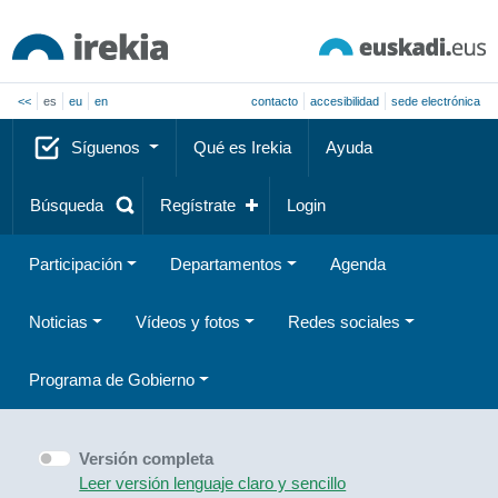
<<
es
eu
en
contacto
accesibilidad
sede electrónica
Síguenos
Qué es Irekia
Ayuda
Búsqueda
Regístrate
Login
Participación
Departamentos
Agenda
Noticias
Vídeos y fotos
Redes sociales
Programa de Gobierno
Versión completa
Leer versión lenguaje claro y sencillo