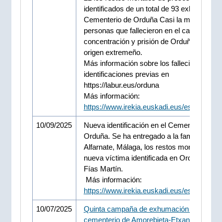
identificados de un total de 93 exhumados 
Cementerio de Orduña Casi la mitad de la
personas que fallecieron en el campo de
concentración y prisión de Orduña eran de
origen extremeño.
Más información sobre los fallecidos e
identificaciones previas en
https://labur.eus/orduna
Más información:
https://www.irekia.euskadi.eus/es/news/1
10/09/2025
Nueva identificación en el Cementerio de
Orduña. Se ha entregado a la familia, en
Alfarnate, Málaga, los restos mortales de 
nueva víctima identificada en Orduña, Jua
Fías Martín.
Más información:
https://www.irekia.euskadi.eus/es/news/1
10/07/2025
Quinta campaña de exhumación en el
cementerio de Amorebieta-Etxano
: se han