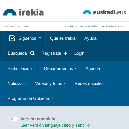
<<
es
eu
en
contacto
accesibilidad
sede electrónica
Síguenos
Qué es Irekia
Ayuda
Búsqueda
Regístrate
Login
Participación
Departamentos
Agenda
Noticias
Vídeos y fotos
Redes sociales
Programa de Gobierno
Versión completa
Leer versión lenguaje claro y sencillo