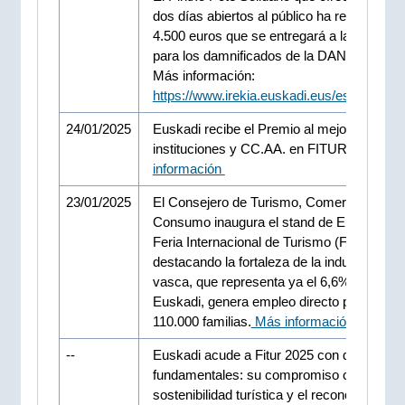
dos días abiertos al público ha recaudado
4.500 euros que se entregará a la ONG Cá
para los damnificados de la DANA.
Más información:
https://www.irekia.euskadi.eus/es/news/9
24/01/2025
Euskadi recibe el Premio al mejor stand de
instituciones y CC.AA. en FITUR 2025.
Má
información
23/01/2025
El Consejero de Turismo, Comercio y
Consumo inaugura el stand de Euskadi en 
Feria Internacional de Turismo (FITUR) 20
destacando la fortaleza de la industria turís
vasca, que representa ya el 6,6% del PIB 
Euskadi, genera empleo directo para más 
110.000 familias.
Más información
--
Euskadi acude a Fitur 2025 con dos ejes
fundamentales: su compromiso con la
sostenibilidad turística y el reconocimiento 