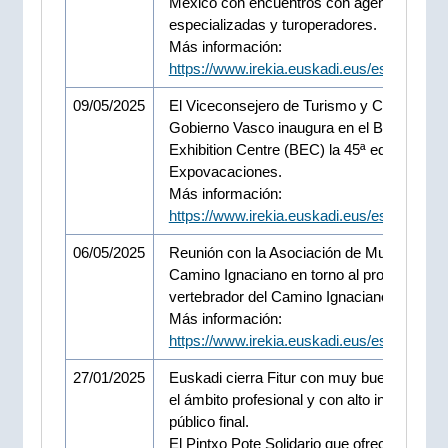
México con encuentros con agencias de vi
especializadas y turoperadores.
Más información:
https://www.irekia.euskadi.eus/es/news/1
09/05/2025
El Viceconsejero de Turismo y Comercio d
Gobierno Vasco inaugura en el Bilbao
Exhibition Centre (BEC) la 45ª edición de
Expovacaciones.
Más información:
https://www.irekia.euskadi.eus/es/news/1
06/05/2025
Reunión con la Asociación de Municipios d
Camino Ignaciano en torno al proyecto
vertebrador del Camino Ignaciano.
Más información:
https://www.irekia.euskadi.eus/es/news/1
27/01/2025
Euskadi cierra Fitur con muy buenas cifra
el ámbito profesional y con alto interés del
público final.
El Pintxo Pote Solidario que ofreció el stan