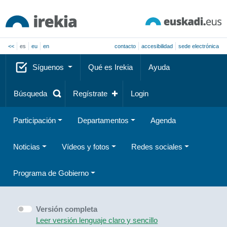
<<
es
eu
en
contacto
accesibilidad
sede electrónica
Síguenos
Qué es Irekia
Ayuda
Búsqueda
Regístrate
Login
Participación
Departamentos
Agenda
Noticias
Vídeos y fotos
Redes sociales
Programa de Gobierno
Versión completa
Leer versión lenguaje claro y sencillo